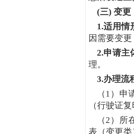
(三) 变更
1.
适用情
因需要变更
2.
申请主
理。
3.
办理流
（
1
）
申
（行驶证复
（
2）
所
表（
变更
类