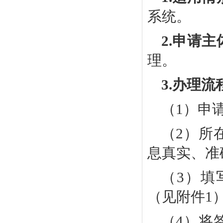
系统。
2.申请主
理。
3.办理流
（
1）
申
（
2）
所
息真实、准
（
3）
填
（见附件
1
（
4）
将