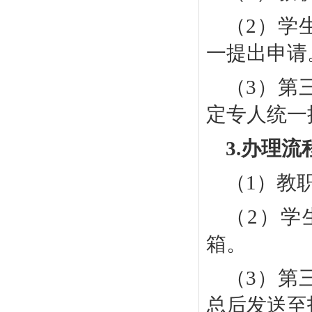
（
2）
学
一提出申请
（
3）
第
定专人统一
3.
办理流
（
1）
教
（
2）
学
箱。
（
3）
第
总后发送至