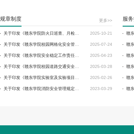
规章制度
服务
更多>>
2025-10-21
关于印发《赣东学院防火日巡查、月检查
赣
2025-07-24
管理办法》的通知
关于印发《赣东学院校园网格化安全管理
赣
2025-04-23
工作方案》的通知
关于印发《赣东学院安全稳定工作责任制
赣
2025-03-28
实施办法》的通知
关于印发《赣东学院校园道路交通安全管
赣
2025-02-26
理规定》《赣东学院动火作业安全管理办
关于印发《赣东学院实验室及实验项目安
赣
2023-03-29
法》的通知
全风险评估管理办法（试行）》的通知
关于印发《赣东学院消防安全管理规定》
赣
《赣东学院消防安全宣传教育实施办法》
《赣东学院消防安全隐患排查治理实施办
法》的通知