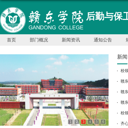
后勤与保卫
首页
部门概况
新闻资讯
通知公告
新闻
校
赣东
工
赣东
秀单
赣
部
校
1
2
3
4
5
6
齐